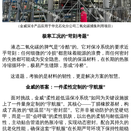
（金威深冷产品应用于华北石化分公司二氧化碳捕集利用项目）
极寒工况的“苛刻考题”
液态二氧化碳的脾气是“冷酷”的。它对保冷系统的要求近
乎苛刻：任何细微的“冷损”都意味着能源的浪费，而任何密封
的失效都可能成为安全隐患。传统的保温材料，在长期的热胀
冷缩循环中，极易产生缝隙，形成“冷桥”。
这道题，考验的是材料的韧性，更是解决方案的智慧。
金威的答案：一件柔性定制的“宇航服”
面对挑战，金威“柔性超低温保冷系统”如同为关键设施披
上了一件量身定制的“宇航服”。其核心——丁腈橡胶基材，构
成了高效的“锁温层”与“密封层”。它并非被动防护的坚硬铠
甲，而是一层“会呼吸”的柔性肌肤，以出色的柔韧与耐低温特
性，主动贴合管道的热胀冷缩，实现动态密封。配合其持久的
抗老化性能，确保这套“宇航服”在长期严苛环境下保持性能稳